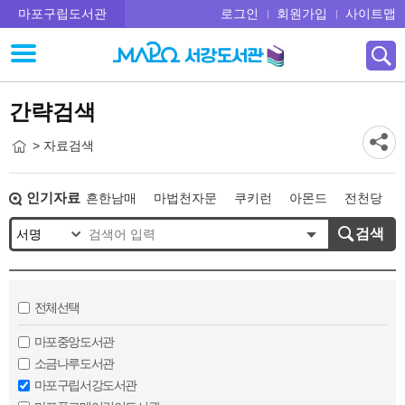
마포구립도서관
로그인
회원가입
사이트맵
간략검색
> 자료검색
인기자료
흔한남매
마법천자문
쿠키런
아몬드
전천당
히가시노게이고
오디세이
검색
전체선택
마포중앙도서관
소금나루도서관
마포구립서강도서관