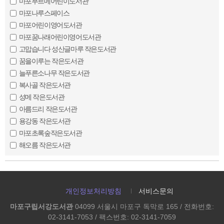
마포푸르메어린이도서관
마포나루스페이스
마포어린이영어도서관
마포꿈나래어린이영어도서관
고맙습니다 성산글마루 작은도서관
꿈을이루는 작은도서관
늘푸른소나무 작은도서관
복사골 작은도서관
성메 작은도서관
아름드리 작은도서관
용강동 작은도서관
마포초록숲작은도서관
해오름 작은도서관
개인정보처리방침
서비스문의
마포구립서강도서관
04099 서울시 마포구 독막로 165 / 전화번호:
02-3141-7053 / 팩스번호: 02-3141-7059