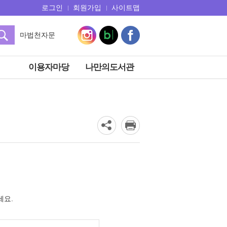
로그인
회원가입
사이트맵
마법천자문
쿠키런
아몬드
이용자마당
나만의도서관
전천당
히가시노게이고
오디세이
흔한남매
세요.