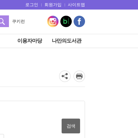
로그인
회원가입
사이트맵
쿠키런
아몬드
전천당
이용자마당
나만의도서관
히가시노게이고
오디세이
흔한남매
마법천자문
검색