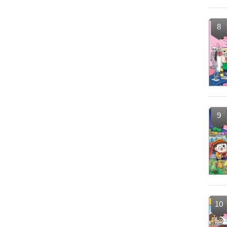
8
9
10