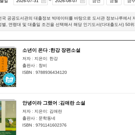
~
출일
금년
금월
금
전국 공공도서관의 대출정보 빅데이터를 바탕으로 도서관 정보나루에서 
성별, 연령대 및 대출일 조건을 선택해서 해당 인기도서(다대출도서) 50
소년이 온다 :한강 장편소설
저자 : 지은이: 한강
출판사 : 창비
ISBN : 9788936434120
안녕이라 그랬어 :김애란 소설
저자 : 지은이: 김애란
출판사 : 문학동네
ISBN : 9791141602376