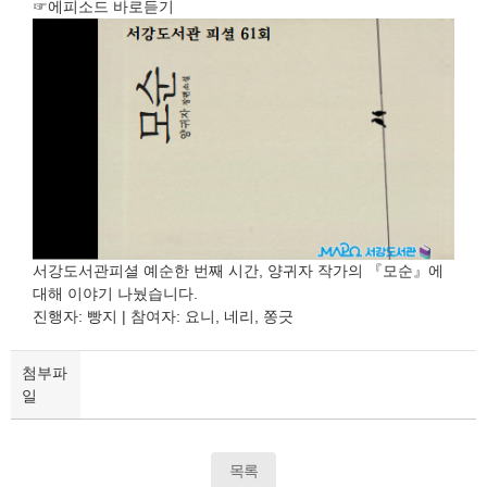
☞에피소드 바로듣기
서강도서관피셜 예순한 번째 시간, 양귀자 작가의 『모순』에
대해 이야기 나눴습니다.
진행자: 빵지 | 참여자: 요니, 네리, 쫑긋
첨부파
일
목록