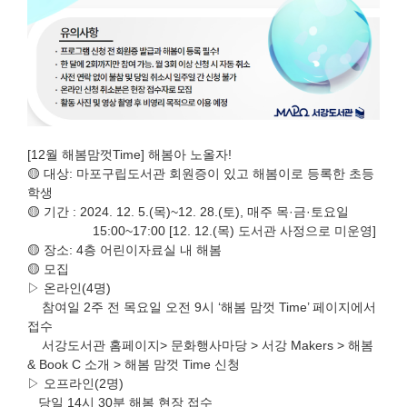
[12월 해봄맘껏Time] 해봄아 노올자!
🟡 대상: 마포구립도서관 회원증이 있고 해봄이로 등록한 초등
학생
🟡 기간 : 2024. 12. 5.(목)~12. 28.(토), 매주 목·금·토요일
15:00~17:00 [12. 12.(목) 도서관 사정으로 미운영]
🟡 장소: 4층 어린이자료실 내 해봄
🟡 모집
▷ 온라인(4명)
참여일 2주 전 목요일 오전 9시 ‘해봄 맘껏 Time’ 페이지에서
접수
서강도서관 홈페이지> 문화행사마당 > 서강 Makers > 해봄
& Book C 소개 > 해봄 맘껏 Time 신청
▷ 오프라인(2명)
당일 14시 30분 해봄 현장 접수