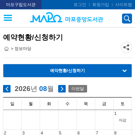
마포구립도서관
로그인
회원가입
사이트맵
예약현황/신청하기
> 정보마당
예약현황/신청하기
2026
년
08
월
이번달
일
월
화
수
목
금
토
1
마감
2
3
4
5
6
7
8