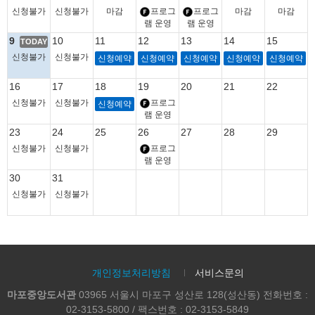
신청불가
신청불가
마감
프로그
프로그
마감
마감
램 운영
램 운영
9
10
11
12
13
14
15
TODAY
신청불가
신청불가
신청예약
신청예약
신청예약
신청예약
신청예약
16
17
18
19
20
21
22
신청불가
신청불가
프로그
신청예약
램 운영
23
24
25
26
27
28
29
신청불가
신청불가
프로그
램 운영
30
31
신청불가
신청불가
개인정보처리방침
서비스문의
마포중앙도서관
03965 서울시 마포구 성산로 128(성산동) 전화번호 :
02-3153-5800 / 팩스번호 : 02-3153-5849