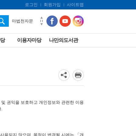
로그인
회원가입
사이트맵
마법천자문
쿠키런
아몬드
당
이용자마당
나만의도서관
전천당
히가시노게이고
오디세이
흔한남매
및 권익을 보호하고 개인정보와 관련한 이용
.
사용되지 않으며, 목적이 변경될 시에는 「개