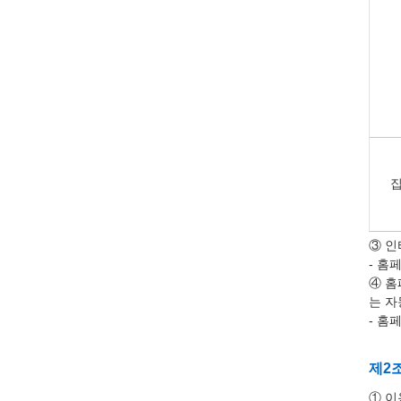
집
③ 인
- 홈
④ 홈
는 자
- 홈
제2
① 이