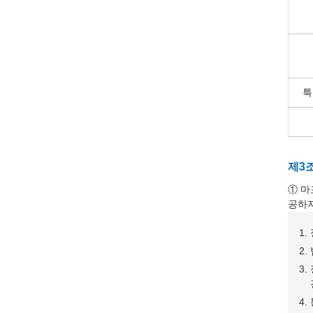
특
제3
① 마
공하지