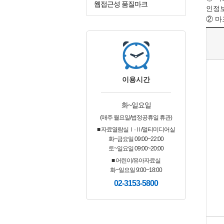
웹접근성 품질마크
인정보
② 
이용시간
화~일요일
(매주 월요일/법정공휴일 휴관)
■ 자료열람실Ⅰ·Ⅱ/멀티미디어실
화~금요일 09:00~22:00
토~일요일 09:00~20:00
■ 어린이/유아자료실
화~일요일 9:00~18:00
02-3153-5800