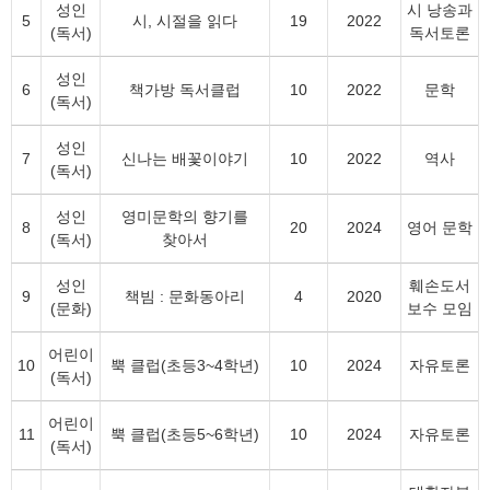
성인
시 낭송과
5
시, 시절을 읽다
19
2022
(독서)
독서토론
성인
6
책가방 독서클럽
10
2022
문학
(독서)
성인
7
신나는 배꽃이야기
10
2022
역사
(독서)
성인
영미문학의 향기를
8
20
2024
영어 문학
(독서)
찾아서
성인
훼손도서
9
책빔 : 문화동아리
4
2020
(문화)
보수 모임
어린이
10
뿍 클럽(초등3~4학년)
10
2024
자유토론
(독서)
어린이
11
뿍 클럽(초등5~6학년)
10
2024
자유토론
(독서)