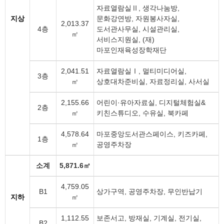
자료열람실Ⅱ, 생각나눔방,
지상
문화강연방, 자원봉사자실,
2,013.37
4층
도서관사무실, 시설관리실,
㎡
서비스지원실, (재)
마포인재육성장학재단
2,041.51
자료열람실Ⅰ, 멀티미디어실,
3층
㎡
상호대차준비실, 자료정리실, 사서실
2,155.66
어린이·유아자료실, 디지털체험실&
2층
㎡
키친스튜디오, 수유실, 북카페
4,578.64
마포중앙도서관스페이스, 키즈카페,
1층
㎡
공영주차장
소계
5,871.6㎡
4,759.05
B1
상가구역, 공영주차장, 무인반납기
지하
㎡
1,112.55
보존서고, 방재실, 기계실, 전기실,
B2