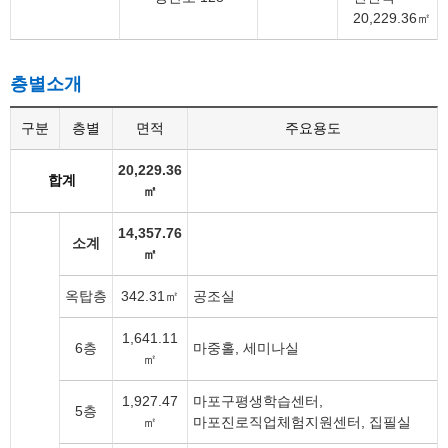
20,229.36㎡
층별소개
구분
층별
면적
주요용도
20,229.36
합계
㎡
14,357.76
소계
㎡
옥탑층
342.31㎡
공조실
1,641.11
6층
마중홀, 세미나실
㎡
1,927.47
마포구평생학습센터,
5층
㎡
마포진로직업체험지원센터, 집필실