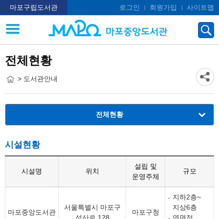
마포구립도서관
로그인
회원가입
사이트맵
전체현황
> 도서관안내
전체현황
시설현황
설립 및
시설명
위치
규모
운영주체
지하2층~
서울특별시 마포구
지상6층
마포중앙도서관
마포구청
성산로 128
연면적