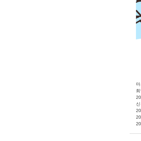
마
희
2
신
2
2
2