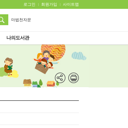
로그인
회원가입
사이트맵
마법천자문
쿠키런
아몬드
나의도서관
전천당
히가시노게이고
오디세이
흔한남매