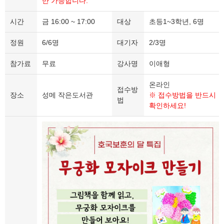
만 가능합니다.
시간
금 16:00 ~ 17:00
대상
초등1~3학년, 6명
정원
6/6명
대기자
2/3명
참가료
무료
강사명
이애형
온라인
접수방
장소
성메 작은도서관
※ 접수방법을 반드시
법
확인하세요!