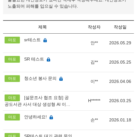
노출되어 피해를 입으실 수 있습니다.
제목
작성자
작성일
sr테스트
마포
안**
2026.05.29
SR 테스트
마포
김**
2026.05.25
청소년 봉사 문의
마포
이**
2026.04.06
[설문조사 협조 요청] 공
마포
H******
2026.03.25
공도서관 사서 대상 생성형 AI 이용
현황 조사
안녕하세요!
마포
손**
2026.01.18
SR테스트 대기 관련 문의
마포