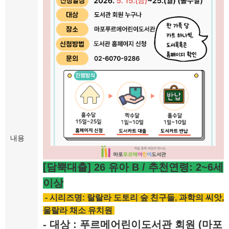
내용
[담뿍대출] 26 유아 B / 추천연령: 2~6세
이상
- 시리즈명: 랄랄라 도토리 숲 친구들, 과학의 씨앗,
울랄라 채소 유치원
- 대상 : 푸르메어린이도서관 회원 (마포