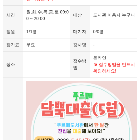
월,화,수,목,금,토 09:0
시간
대상
도서관 이용자 누구나
0 ~ 20:00
정원
1/1명
대기자
0/0명
참가료
무료
강사명
-
온라인
접수방
장소
-
※ 접수방법을 반드시
법
확인하세요!