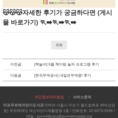
😽😽😽자세한 후기가 궁금하다면 (게시
물 바로가기) 🏃‍➡️🏃‍➡️🏃‍➡️
목록
이전글
[책놀이] 5월 책이랑 놀자 프로그램 후기
다음글
[한국무역공사] 내일은무역왕! 후기
개인정보처리방침
서비스문의
마포푸르메어린이도서관
03918 서울시 마포구 월드컵북로 494(상암
동) 푸르메재단 넥슨어린이재활병원 1층 / 전화번호: 02-6070-9286 /
메일 : purmelibrary@purmehospital.org