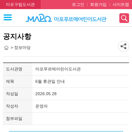
마포구립도서관
로그인
회원가입
사이트맵
공지사항
> 정보마당
도서관명
마포푸르메어린이도서관
제목
6월 휴관일 안내
작성일
2026.05.28
작성자
운영자
첨부파일