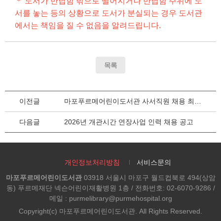
＊ 도서가 반납함 밖으로 떨어지거나 반납함 주위에 도
서를 놓는 등의 상황으로 도서가 분실되는 경우 도서관
에서는 책임을 질 수 없음을 알려드립니다.
목록
이전글
마포푸르메어린이도서관 사서직원 채용 최종합격자 안내
다음글
2026년 개관시간 연장사업 인력 채용 공고
개인정보처리방침
서비스문의
마포푸르메어린이도서관
03918 서울시 마포구 월드컵북로 494(상암
동) 푸르메재단 넥슨어린이재활병원 1층 / 전화번호: 02-6070-9286 /
메일 : purmelibrary@purmehospital.org
Copyright(c) 마포푸르메어린이도서관. All Rights Reserved.