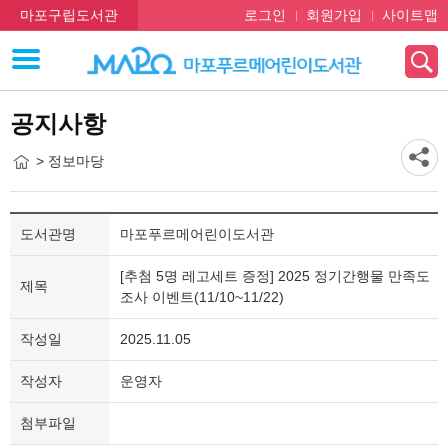
마포구립도서관
로그인
회원가입
사이트맵
공지사항
> 정보마당
도서관명
마포푸르메어린이도서관
[추첨 5명 레고세트 증정] 2025 정기간행물 만족도
제목
조사 이벤트(11/10~11/22)
작성일
2025.11.05
작성자
운영자
첨부파일