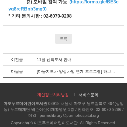
(2) 모바일 참여 가능
(
https://forms.gle/BE3c
vg8reRBnb3mg9
)
* 기타 문의사항 : 02-6070-9298
목록
이전글
11월 신착도서 안내
다음글
[마을지도사 양성사업 연계 프로그램] 하브루타로 함께 여는 생각
개인정보처리방침
서비스문의
마포푸르메어린이도서관
03918 서울시 마포구 월드컵북로 494(상암
동) 푸르메재단 넥슨어린이재활병원 1층 / 전화번호: 02-6070-9286 /
메일 : purmelibrary@purmehospital.org
Copyright(c) 마포푸르메어린이도서관. All Rights Reserved.