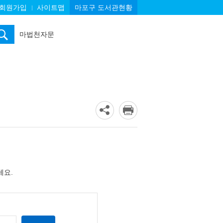
회원가입
사이트맵
마포구 도서관현황
마법천자문
아몬드
쿠키런
전천당
히가시노게이고
오디세이
흔한남매
세요.