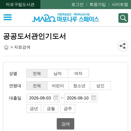
마포구립도서관
로그인
회원가입
사이트맵
공공도서관인기도서
> 자료검색
성별
전체
남자
여자
연령대
전체
어린이
청소년
성인
~
대출일
금년
금월
금주
검색