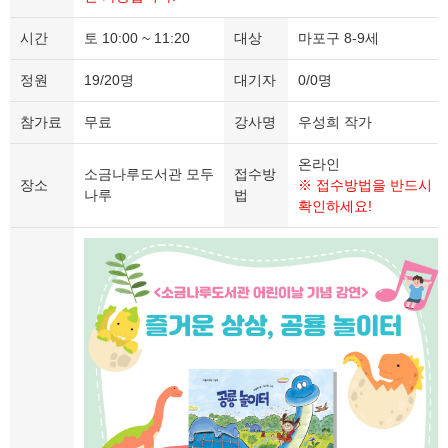
시간
토 10:00 ~ 11:20
대상
마포구 8-9세
정원
19/20명
대기자
0/0명
참가료
무료
강사명
우성희 작가
온라인
소금나루도서관 모두
접수방
장소
※ 접수방법을 반드시
나루
법
확인하세요!