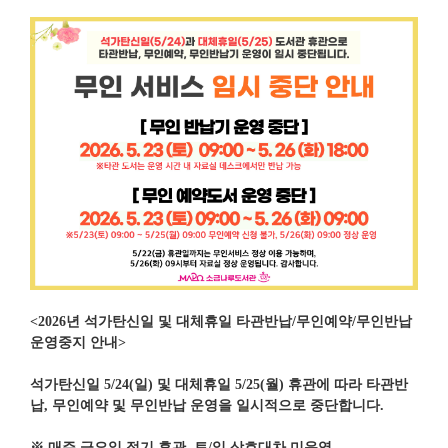
<
2026
년 석가탄신일 및 대체휴일 타관반납
/
무인예약
/
무인반납
운영중지 안내
>
석가탄신일
5/24(
일
)
및 대체휴일
5/25(
월
)
휴관에 따라 타관반
납
,
무인예약 및 무인반납 운영을 일시적으로 중단합니다
.
※
매주 금요일 정기 휴관
,
토
/
일 상호대차 미운영