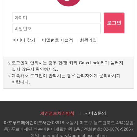
로그인
아이디 찾기
비밀번호 재설정
회원가입
로그인이 안되시는 경우 한/영 키와 Caps Lock 키가 눌러져
있지 않은지 확인하세요.
계속해서 로그인이 안되시는 경우 관리자에게 문의하시기
바랍니다.
개인정보처리방침
서비스문의
마포푸르메어린이도서관
03918 서울시 마포구 월드컵북로 494(상암
동) 푸르메재단 넥슨어린이재활병원 1층 / 전화번호: 02-6070-9286 /
메일 : purmelibrary@purmehospital.org