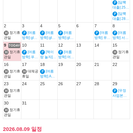
어린이 B
[담뿍
대출] 25
유아 A
[담뿍
대출] 28
마음과 생
2
3
4
5
6
7
8
각이 크는
정기휴
[여름
[여름
[여름
[여름
[여름
책
관일
방학] glob
방학] glob
방학] glob
방학] 푸르
방학] 서울
al summe
al summe
al summe
메활동가
시립미술
9
10
11
12
13
14
15
TODAY
r voyage
r voyage
r voyage
와 함께하
관과 함께
는 하브루
하는 찾아
정기휴
[여름
[책이
[여름
정기휴
타 그림책
가는 미술
관일
방학] 푸르
랑 놀자] 8
방학] 어린
관일
놀이(저)
감상 교실
메활동가
월-내친구
이연극 쥬
16
17
18
19
20
21
22
와 함께하
브로리
쥬동물원
는 하브루
정기휴
대체공
[여름
타 그림책
관일
휴일
방학] AR
놀이(고)
책 속 세상
23
24
25
26
27
28
29
정기휴
[우정
관일
사업본부]
우표로 그
30
31
리는 추억
갤러리
정기휴
관일
2026.08.09 일정