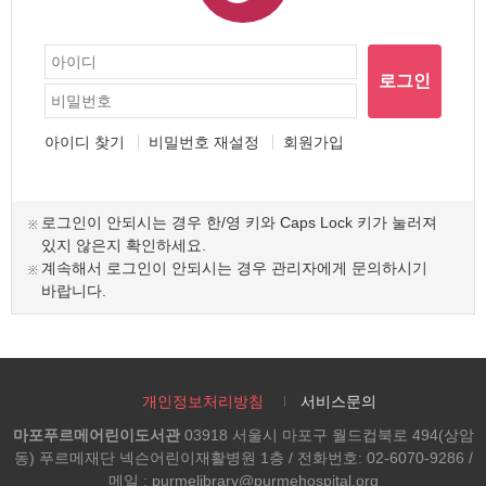
로그인
아이디 찾기
비밀번호 재설정
회원가입
로그인이 안되시는 경우 한/영 키와 Caps Lock 키가 눌러져
있지 않은지 확인하세요.
계속해서 로그인이 안되시는 경우 관리자에게 문의하시기
바랍니다.
개인정보처리방침
서비스문의
마포푸르메어린이도서관
03918 서울시 마포구 월드컵북로 494(상암
동) 푸르메재단 넥슨어린이재활병원 1층 / 전화번호: 02-6070-9286 /
메일 : purmelibrary@purmehospital.org