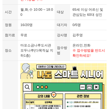
월,화,수 10:00 ~ 18:0
65세 이상 어르신 및
시간
대상
0
관심있는 60대 성인
정원
16/20명
대기자
0/5명
참가료
무료
강사명
김주영
마포소금나루도서관
온라인,전화
접수방
장소
모두나루(다목적실 지
※ 접수방법을 반드시
법
하1층)
확인하세요!