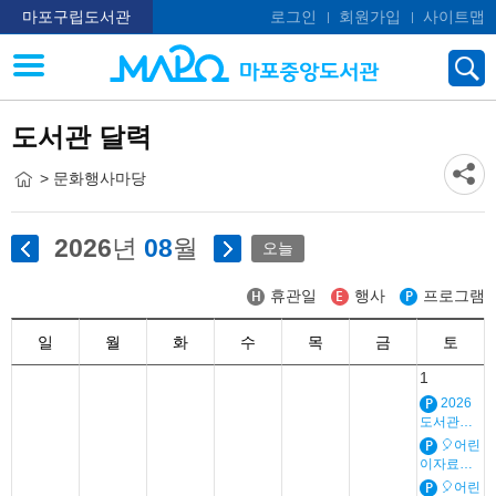
마포구립도서관
로그인
회원가입
사이트맵
도서관 달력
> 문화행사마당
2026
년
08
월
오늘
휴관일
행사
프로그램
일
월
화
수
목
금
토
1
2026
도서관은
쿨하다
🎈어린
이자료실
🎈맨날맨
🎈어린