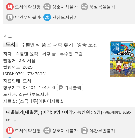
도서예약신청
상호대차불가
북실북실불가
야간무인불가
관심도서담기
2
도서
슈뻘맨의 숨은 과학 찾기 : 엉뚱 도전 속에 숨은 과학 상식. 6
저자 : 슈뻘맨 원작 ; 서후 글 ; 류수형 그림
발행처: 아이세움
발행연도: 2025
ISBN: 9791173476051
자료형태: 도서
청구기호: 아 404-슈44ㅅ-6
위치출력
도서관: 소금나루도서관
자료실: [소금나루]어린이자료실
대출불가[대출중] (예약: 0명 / 예약가능인원 : 5명)
(반납예정일: 2026-
08-18)
도서예약신청
상호대차불가
야간무인불가