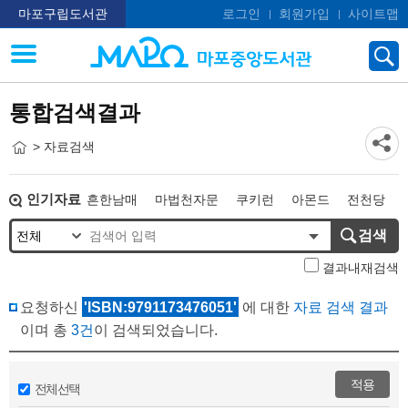
마포구립도서관
로그인
회원가입
사이트맵
통합검색결과
> 자료검색
인기자료
흔한남매
마법천자문
쿠키런
아몬드
전천당
히가시노게이고
오디세이
검색
결과내재검색
요청하신
'ISBN:9791173476051'
에 대한
자료 검색 결과
이며 총
3건
이 검색되었습니다.
적용
전체선택