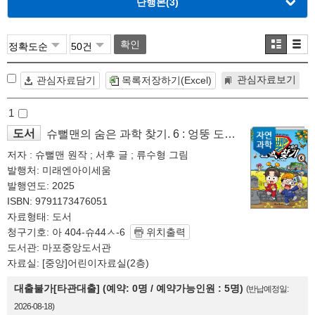
단행본
(3)
확인
관심자료보기
관심자료담기
목록저장하기(Excel)
1
도서
슈뻘맨의 숨은 과학 찾기. 6 : 엉뚱 도전 속에 숨은 과학 상식
저자 : 슈뻘맨 원작 ; 서후 글 ; 류수형 그림
발행처: 미래엔아이세움
발행연도: 2025
ISBN: 9791173476051
자료형태: 도서
청구기호: 아 404-슈44ㅅ-6
위치출력
도서관: 마포중앙도서관
자료실: [중앙]어린이자료실(2층)
대출불가[타관대출] (예약: 0명 / 예약가능인원 : 5명)
(반납예정일:
2026-08-18)