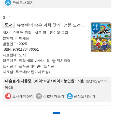
관심도서담기
3
도서
슈뻘맨의 숨은 과학 찾기 : 엉뚱 도전 속에 숨은 과학 상식. 6
저자 : 슈뻘맨 원작 ; 서후 글 ; 류수형 그림
발행처: 아이세움
발행연도: 2025
ISBN: 9791173476051
자료형태: 도서
청구기호: 만화 400-슈44ㅅ-6
위치출력
도서관: 마포푸르메어린이도서관
자료실: 푸르메(어린이자료실)
대출불가[대출중] (예약: 0명 / 예약가능인원 : 5명)
(반납예정일: 2026-
08-18)
도서예약신청
상호대차불가
관심도서담기