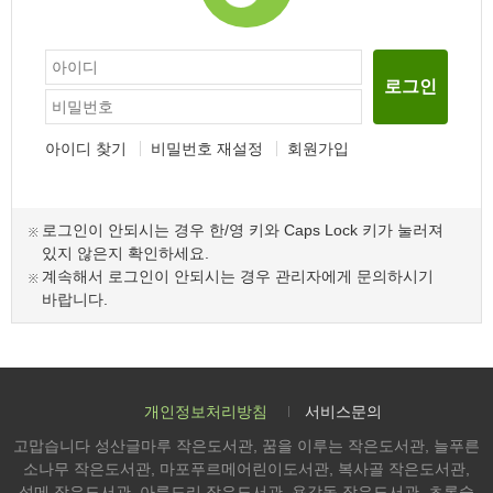
로그인
아이디 찾기
비밀번호 재설정
회원가입
로그인이 안되시는 경우 한/영 키와 Caps Lock 키가 눌러져
있지 않은지 확인하세요.
계속해서 로그인이 안되시는 경우 관리자에게 문의하시기
바랍니다.
개인정보처리방침
서비스문의
고맙습니다 성산글마루 작은도서관, 꿈을 이루는 작은도서관, 늘푸른
소나무 작은도서관, 마포푸르메어린이도서관, 복사골 작은도서관,
성메 작은도서관, 아름드리 작은도서관, 용강동 작은도서관, 초록숲