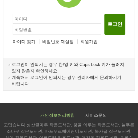
로그인
아이디 찾기
비밀번호 재설정
회원가입
로그인이 안되시는 경우 한/영 키와 Caps Lock 키가 눌러져
있지 않은지 확인하세요.
계속해서 로그인이 안되시는 경우 관리자에게 문의하시기
바랍니다.
개인정보처리방침
서비스문의
고맙습니다 성산글마루 작은도서관, 꿈을 이루는 작은도서관, 늘푸른
소나무 작은도서관, 마포푸르메어린이도서관, 복사골 작은도서관,
성메 작은도서관, 아름드리 작은도서관, 용강동 작은도서관, 초록숲