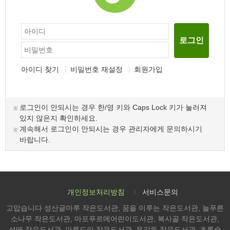
로그인
아이디 찾기
비밀번호 재설정
회원가입
로그인이 안되시는 경우 한/영 키와 Caps Lock 키가 눌러져
있지 않은지 확인하세요.
계속해서 로그인이 안되시는 경우 관리자에게 문의하시기
바랍니다.
개인정보처리방침
서비스문의
고맙습니다 성산글마루 작은도서관, 꿈을 이루는 작은도서관, 늘푸른
소나무 작은도서관, 마포푸르메어린이도서관, 복사골 작은도서관,
성메 작은도서관, 아름드리 작은도서관, 용강동 작은도서관, 초록숲