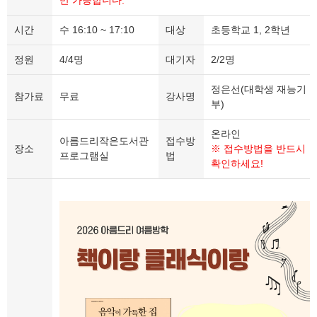
만 가능합니다.
시간
수 16:10 ~ 17:10
대상
초등학교 1, 2학년
정원
4/4명
대기자
2/2명
정은선(대학생 재능기
참가료
무료
강사명
부)
온라인
아름드리작은도서관
접수방
장소
※ 접수방법을 반드시
프로그램실
법
확인하세요!