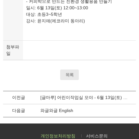
- 커피박으로 만드는 친환경 생활용품 만들기
일시: 6월 13일(토) 12:00~13:00
대상: 초등3~5학년
강사: 윤지애(에코라미 동아리)
첨부파
일
목록
이전글
[글마루] 어린이작업실 모야 - 6월 13일(토) 1차(12시)
다음글
와글와글 English
개인정보처리방침
서비스문의