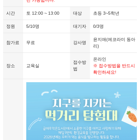
만 가능합니다.
시간
토 12:00 ~ 13:00
대상
초등 3~5학년
정원
5/10명
대기자
0/3명
윤지애(에코라미 동아
참가료
무료
강사명
리)
온라인
접수방
장소
교육실
※ 접수방법을 반드시
법
확인하세요!