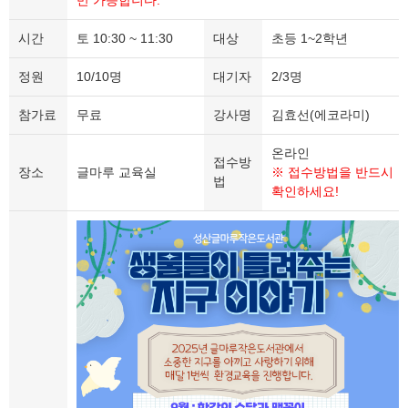
만 가능합니다.
시간
토 10:30 ~ 11:30
대상
초등 1~2학년
정원
10/10명
대기자
2/3명
참가료
무료
강사명
김효선(에코라미)
온라인
접수방
장소
글마루 교육실
※ 접수방법을 반드시
법
확인하세요!