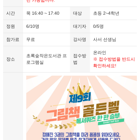
만 가능합니다.
시간
목 16:40 ~ 17:40
대상
초등 2~4학년
정원
6/10명
대기자
0/5명
참가료
무료
강사명
사서 선생님
온라인
초록숲작은도서관 프
접수방
장소
※ 접수방법을 반드시
로그램실
법
확인하세요!