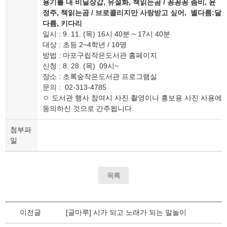
용기를 내 비닐장갑, 유설화, 책읽는곰 / 꽁꽁꽁 좀비, 윤
정주, 책읽는곰 / 브로콜리지만 사랑받고 싶어, 별다름:달
다름, 키다리
일시 : 9. 11. (목) 16시 40분 ~ 17시 40분
대상 : 초등 2~4학년 / 10명
방법 : 마포구립작은도서관 홈페이지
신청 : 8. 28. (목) 09시~
장소 : 초록숲작은도서관 프로그램실
문의 : 02-313-4785
ㅇ 도서관 행사 참여시 사진 촬영이나 홍보용 사진 사용에
동의하신 것으로 간주됩니다.
첨부파
일
목록
이전글
[글마루] 시가 되고 노래가 되는 말놀이